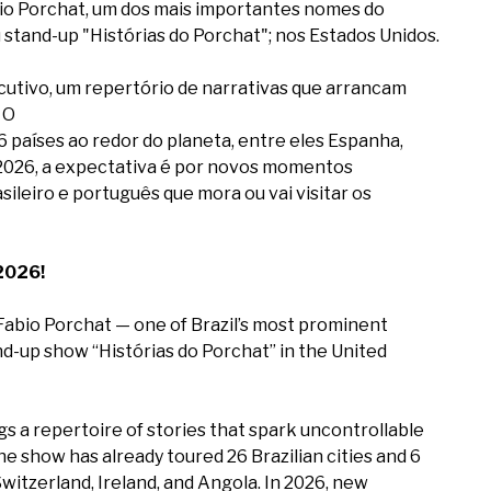
bio Porchat, um dos mais importantes nomes do
stand-up "Histórias do Porchat"; nos Estados Unidos.
ecutivo, um repertório de narrativas que arrancam
 O
 6 países ao redor do planeta, entre eles Espanha,
m 2026, a expectativa é por novos momentos
ileiro e português que mora ou vai visitar os
2026!
 Fabio Porchat — one of Brazil’s most prominent
d-up show “Histórias do Porchat” in the United
ngs a repertoire of stories that spark uncontrollable
e show has already toured 26 Brazilian cities and 6
Switzerland, Ireland, and Angola. In 2026, new