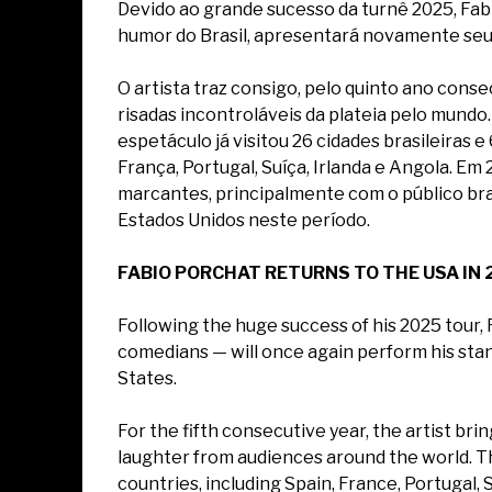
Devido ao grande sucesso da turnê 2025, Fa
humor do Brasil, apresentará novamente seu 
O artista traz consigo, pelo quinto ano cons
risadas incontroláveis da plateia pelo mundo.
espetáculo já visitou 26 cidades brasileiras e
França, Portugal, Suíça, Irlanda e Angola. E
marcantes, principalmente com o público bras
Estados Unidos neste período.
FABIO PORCHAT RETURNS TO THE USA IN 
Following the huge success of his 2025 tour,
comedians — will once again perform his stan
States.
For the fifth consecutive year, the artist bri
laughter from audiences around the world. Th
countries, including Spain, France, Portugal, 